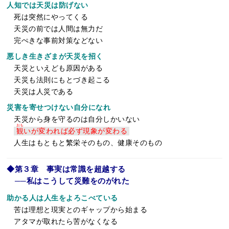
人知では天災は防げない
死は突然にやってくる
天災の前では人間は無力だ
完ぺきな事前対策などない
悪しき生きざまが天災を招く
天災といえども原因がある
天災も法則にもとづき起こる
天災は人災である
災害を寄せつけない自分になれ
天災から身を守るのは自分しかいない
おも
観
いが変われば必ず現象が変わる
人生はもともと繁栄そのもの、健康そのもの
◆第３章 事実は常識を超越する
──私はこうして災難をのがれた
助かる人は人生をよろこべている
苦は理想と現実とのギャップから始まる
アタマが取れたら苦がなくなる