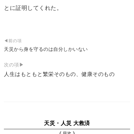
とに証明してくれた。
投
◀前の項
稿
天災から身を守るのは自分しかいない
ナ
次の項▶
ビ
人生はもともと繁栄そのもの、健康そのもの
ゲ
ー
シ
ョ
ン
天災・人災 大救済
《 目次 》