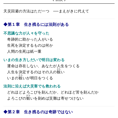
天災回避の方法はただ一つ ──まえがきに代えて
◆第１章 生き残るには法則がある
不思議な力が人々を守った
奇跡的に助かった人がいる
生死を決定するものは何か
人間の生死は紙一重
いまの生き方しだいで明日は変わる
運命は存在しない、あなたが人生をつくる
おも
人生を決定するのはその人の
観
い
おも
いまの
観
いが明日をつくる
法則に沿えば大災害でも救われる
どれほどよろこびを刻んだか、どれほど苦を刻んだか
おも
よろこびの
観
いを刻めば災難は寄せつけない
◆第２章 生き残るのは奇跡ではない