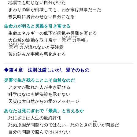
地震でも動じない自分がいた
まわりの家が倒壊しても、わが家は無事だった
被災時に居合わせない自分になる
生命力が弱ると災難を引き寄せる
生命エネルギーの低下が病気や災難を寄せる
てんぎょうりき
大自然の波動を取り戻す「
天行力
手帳」
てんぎょうりき
天行力
が流れないと要注意
苦の刻みが事態を悪化させる
◆第４章 法則は厳しいが、愛そのもの
災害で生き残ることこそ自然なのだ
アタマが取れた人が生き延びる
科学はなにも解決策を示せない
天災は大自然からの愛のメッセージ
あなたは死にぎわで「最高」と言えるか
死にざまは人生の最終評価
おも
死ぬ原因が問題なのではない、死のときの
観
いが問題だ
自分の問題で悩んではいけない