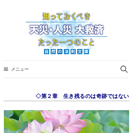
コ
ン
テ
ン
ツ
へ
ス
検
キ
索:
メニュー
ッ
プ
◇第２章 生き残るのは奇跡ではない