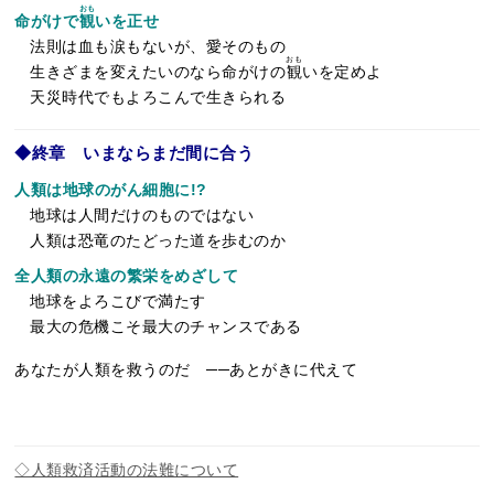
おも
命がけで
観
いを正せ
法則は血も涙もないが、愛そのもの
おも
生きざまを変えたいのなら命がけの
観
いを定めよ
天災時代でもよろこんで生きられる
◆終章 いまならまだ間に合う
人類は地球のがん細胞に!?
地球は人間だけのものではない
人類は恐竜のたどった道を歩むのか
全人類の永遠の繁栄をめざして
地球をよろこびで満たす
最大の危機こそ最大のチャンスである
あなたが人類を救うのだ ──あとがきに代えて
◇人類救済活動の法難について