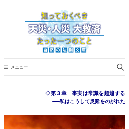
コ
ン
テ
ン
ツ
へ
ス
検
キ
索:
メニュー
ッ
プ
◇第３章 事実は常識を超越する
──私はこうして災難をのがれた