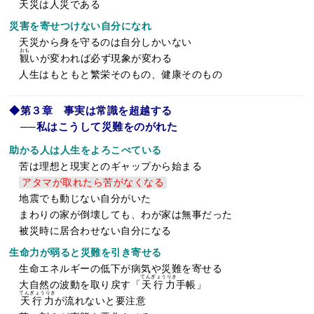
天災は人災である
災害を寄せつけない自分になれ
天災から身を守るのは自分しかいない
おも
観
いが変われば必ず現象が変わる
人生はもともと繁栄そのもの、健康そのもの
◆第３章 事実は常識を超越する
──私はこうして災難をのがれた
助かる人は人生をよろこべている
苦は理想と現実とのギャップから始まる
アタマが取れたら苦がなくなる
地震でも動じない自分がいた
まわりの家が倒壊しても、わが家は無事だった
被災時に居合わせない自分になる
生命力が弱ると災難を引き寄せる
生命エネルギーの低下が病気や災難を寄せる
てんぎょうりき
大自然の波動を取り戻す「
天行力
手帳」
てんぎょうりき
天行力
が流れないと要注意