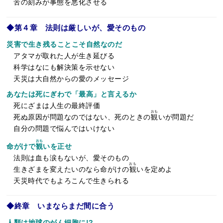
苦の刻みが事態を悪化させる
◆第４章 法則は厳しいが、愛そのもの
災害で生き残ることこそ自然なのだ
アタマが取れた人が生き延びる
科学はなにも解決策を示せない
天災は大自然からの愛のメッセージ
あなたは死にぎわで「最高」と言えるか
死にざまは人生の最終評価
おも
死ぬ原因が問題なのではない、死のときの
観
いが問題だ
自分の問題で悩んではいけない
おも
命がけで
観
いを正せ
法則は血も涙もないが、愛そのもの
おも
生きざまを変えたいのなら命がけの
観
いを定めよ
天災時代でもよろこんで生きられる
◆終章 いまならまだ間に合う
人類は地球のがん細胞に!?