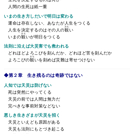
人間の生死は紙一重
いまの生き方しだいで明日は変わる
運命は存在しない、あなたが人生をつくる
おも
人生を決定するのはその人の
観
い
おも
いまの
観
いが明日をつくる
法則に沿えば大災害でも救われる
どれほどよろこびを刻んだか、どれほど苦を刻んだか
おも
よろこびの
観
いを刻めば災難は寄せつけない
◆第２章 生き残るのは奇跡ではない
人知では天災は防げない
死は突然にやってくる
天災の前では人間は無力だ
完ぺきな事前対策などない
悪しき生きざまが天災を招く
天災といえども原因がある
天災も法則にもとづき起こる