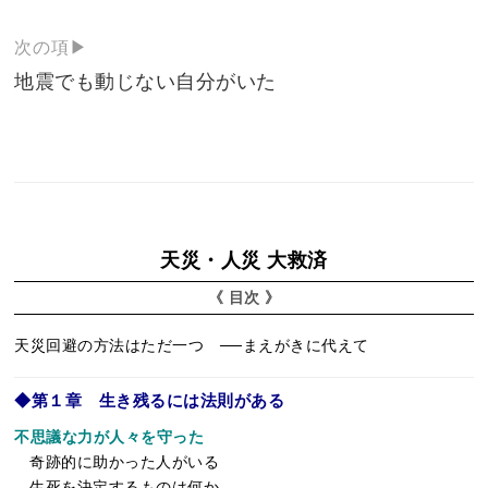
ナ
次の項▶
ビ
地震でも動じない自分がいた
ゲ
ー
シ
ョ
ン
天災・人災 大救済
《 目次 》
天災回避の方法はただ一つ ──まえがきに代えて
◆第１章 生き残るには法則がある
不思議な力が人々を守った
奇跡的に助かった人がいる
生死を決定するものは何か