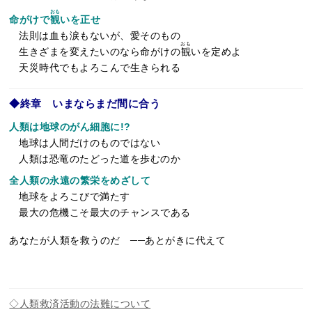
おも
命がけで
観
いを正せ
法則は血も涙もないが、愛そのもの
おも
生きざまを変えたいのなら命がけの
観
いを定めよ
天災時代でもよろこんで生きられる
◆終章 いまならまだ間に合う
人類は地球のがん細胞に!?
地球は人間だけのものではない
人類は恐竜のたどった道を歩むのか
全人類の永遠の繁栄をめざして
地球をよろこびで満たす
最大の危機こそ最大のチャンスである
あなたが人類を救うのだ ──あとがきに代えて
◇人類救済活動の法難について