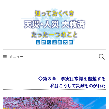
コ
ン
テ
ン
ツ
へ
ス
検
キ
索:
メニュー
ッ
プ
◇第３章 事実は常識を超越する
──私はこうして災難をのがれた