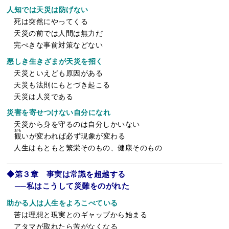
人知では天災は防げない
死は突然にやってくる
天災の前では人間は無力だ
完ぺきな事前対策などない
悪しき生きざまが天災を招く
天災といえども原因がある
天災も法則にもとづき起こる
天災は人災である
災害を寄せつけない自分になれ
天災から身を守るのは自分しかいない
おも
観
いが変われば必ず現象が変わる
人生はもともと繁栄そのもの、健康そのもの
◆第３章 事実は常識を超越する
──私はこうして災難をのがれた
助かる人は人生をよろこべている
苦は理想と現実とのギャップから始まる
アタマが取れたら苦がなくなる