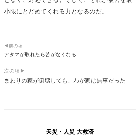
小限にとどめてくれる力となるのだ。
投
◀前の項
稿
アタマが取れたら苦がなくなる
ナ
次の項▶
ビ
まわりの家が倒壊しても、わが家は無事だった
ゲ
ー
シ
ョ
ン
天災・人災 大救済