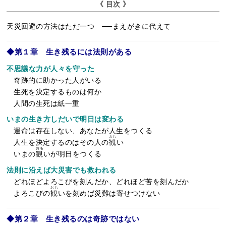
《 目次 》
天災回避の方法はただ一つ ──まえがきに代えて
◆第１章 生き残るには法則がある
不思議な力が人々を守った
奇跡的に助かった人がいる
生死を決定するものは何か
人間の生死は紙一重
いまの生き方しだいで明日は変わる
運命は存在しない、あなたが人生をつくる
おも
人生を決定するのはその人の
観
い
おも
いまの
観
いが明日をつくる
法則に沿えば大災害でも救われる
どれほどよろこびを刻んだか、どれほど苦を刻んだか
おも
よろこびの
観
いを刻めば災難は寄せつけない
◆第２章 生き残るのは奇跡ではない