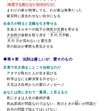
地震でも動じない自分がいた
まわりの家が倒壊しても、わが家は無事だった
被災時に居合わせない自分になる
生命力が弱ると災難を引き寄せる
生命エネルギーの低下が病気や災難を寄せる
てんぎょうりき
大自然の波動を取り戻す「
天行力
手帳」
てんぎょうりき
天行力
が流れないと要注意
苦の刻みが事態を悪化させる
◆第４章 法則は厳しいが、愛そのもの
災害で生き残ることこそ自然なのだ
アタマが取れた人が生き延びる
科学はなにも解決策を示せない
天災は大自然からの愛のメッセージ
あなたは死にぎわで「最高」と言えるか
死にざまは人生の最終評価
おも
死ぬ原因が問題なのではない、死のときの
観
いが問題だ
自分の問題で悩んではいけない