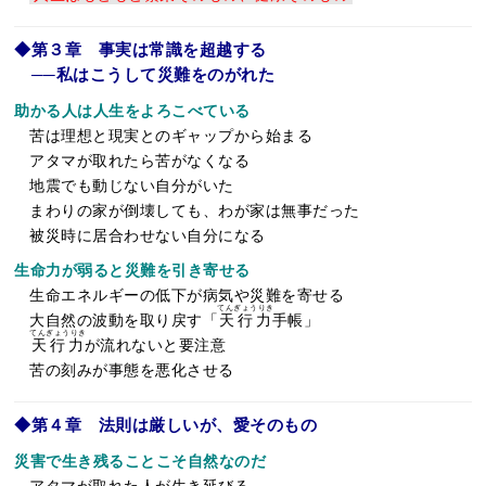
◆第３章 事実は常識を超越する
──私はこうして災難をのがれた
助かる人は人生をよろこべている
苦は理想と現実とのギャップから始まる
アタマが取れたら苦がなくなる
地震でも動じない自分がいた
まわりの家が倒壊しても、わが家は無事だった
被災時に居合わせない自分になる
生命力が弱ると災難を引き寄せる
生命エネルギーの低下が病気や災難を寄せる
てんぎょうりき
大自然の波動を取り戻す「
天行力
手帳」
てんぎょうりき
天行力
が流れないと要注意
苦の刻みが事態を悪化させる
◆第４章 法則は厳しいが、愛そのもの
災害で生き残ることこそ自然なのだ