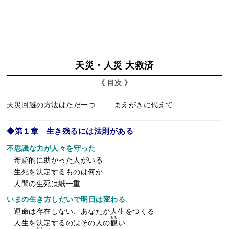
シ
ョ
ン
天災・人災 大救済
《 目次 》
天災回避の方法はただ一つ ──まえがきに代えて
◆第１章 生き残るには法則がある
不思議な力が人々を守った
奇跡的に助かった人がいる
生死を決定するものは何か
人間の生死は紙一重
いまの生き方しだいで明日は変わる
運命は存在しない、あなたが人生をつくる
おも
人生を決定するのはその人の
観
い