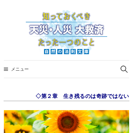
コ
ン
テ
ン
ツ
へ
ス
検
キ
索:
メニュー
ッ
プ
◇第２章 生き残るのは奇跡ではない