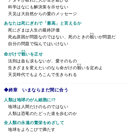
アタマが取れた人が生き延びる
科学はなにも解決策を示せない
天災は大自然からの愛のメッセージ
あなたは死にぎわで「最高」と言えるか
死にざまは人生の最終評価
おも
死ぬ原因が問題なのではない、死のときの
観
いが問題だ
自分の問題で悩んではいけない
おも
命がけで
観
いを正せ
法則は血も涙もないが、愛そのもの
おも
生きざまを変えたいのなら命がけの
観
いを定めよ
天災時代でもよろこんで生きられる
◆終章 いまならまだ間に合う
人類は地球のがん細胞に!?
地球は人間だけのものではない
人類は恐竜のたどった道を歩むのか
全人類の永遠の繁栄をめざして
地球をよろこびで満たす