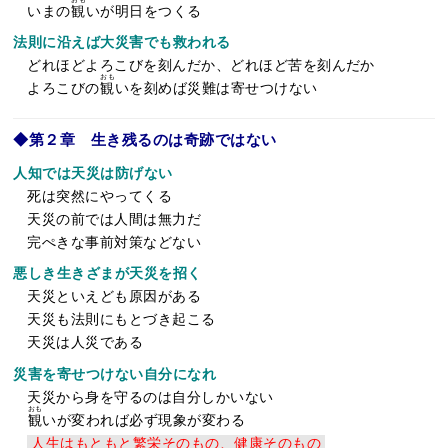
おも
いまの
観
いが明日をつくる
法則に沿えば大災害でも救われる
どれほどよろこびを刻んだか、どれほど苦を刻んだか
おも
よろこびの
観
いを刻めば災難は寄せつけない
◆第２章 生き残るのは奇跡ではない
人知では天災は防げない
死は突然にやってくる
天災の前では人間は無力だ
完ぺきな事前対策などない
悪しき生きざまが天災を招く
天災といえども原因がある
天災も法則にもとづき起こる
天災は人災である
災害を寄せつけない自分になれ
天災から身を守るのは自分しかいない
おも
観
いが変われば必ず現象が変わる
人生はもともと繁栄そのもの、健康そのもの