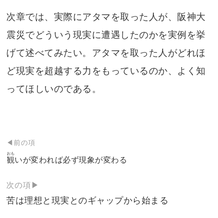
次章では、実際にアタマを取った人が、阪神大
震災でどういう現実に遭遇したのかを実例を挙
げて述べてみたい。アタマを取った人がどれほ
ど現実を超越する力をもっているのか、よく知
ってほしいのである。
投
◀前の項
おも
稿
観
いが変われば必ず現象が変わる
ナ
ビ
次の項▶
ゲ
苦は理想と現実とのギャップから始まる
ー