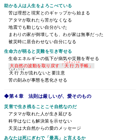
助かる人は人生をよろこべている
苦は理想と現実とのギャップから始まる
アタマが取れたら苦がなくなる
地震でも動じない自分がいた
まわりの家が倒壊しても、わが家は無事だった
被災時に居合わせない自分になる
生命力が弱ると災難を引き寄せる
生命エネルギーの低下が病気や災難を寄せる
てんぎょうりき
大自然の波動を取り戻す「
天行力
手帳」
てんぎょうりき
天行力
が流れないと要注意
苦の刻みが事態を悪化させる
◆第４章 法則は厳しいが、愛そのもの
災害で生き残ることこそ自然なのだ
アタマが取れた人が生き延びる
科学はなにも解決策を示せない
天災は大自然からの愛のメッセージ
あなたは死にぎわで「最高」と言えるか