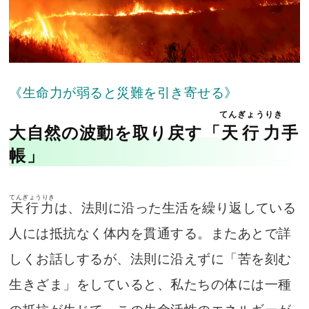
《生命力が弱ると災難を引き寄せる》
てんぎょうりき
大自然の波動を取り戻す「
天行力
手
帳」
てんぎょうりき
天行力
は、法則に沿った生活を繰り返している
人には抵抗なく体内を貫通する。またあとで詳
しくお話しするが、法則に沿えずに「苦を刻む
生きざま」をしていると、私たちの体には一種