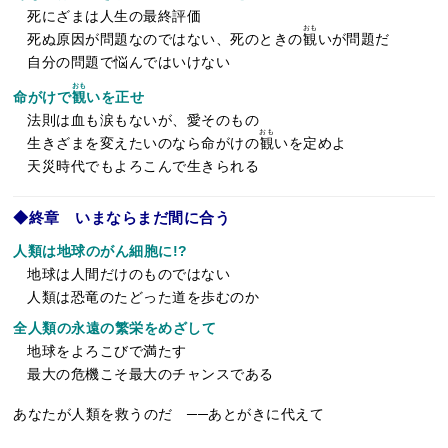
死にざまは人生の最終評価
おも
死ぬ原因が問題なのではない、死のときの
観
いが問題だ
自分の問題で悩んではいけない
おも
命がけで
観
いを正せ
法則は血も涙もないが、愛そのもの
おも
生きざまを変えたいのなら命がけの
観
いを定めよ
天災時代でもよろこんで生きられる
◆終章 いまならまだ間に合う
人類は地球のがん細胞に!?
地球は人間だけのものではない
人類は恐竜のたどった道を歩むのか
全人類の永遠の繁栄をめざして
地球をよろこびで満たす
最大の危機こそ最大のチャンスである
あなたが人類を救うのだ ──あとがきに代えて