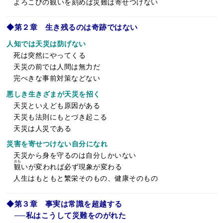
よろこびの
観
いを刻めば災難は寄せつけない
◆第２章 生き残るのは奇跡ではない
人知では天災は防げない
死は突然にやってくる
天災の前では人間は無力だ
完ぺきな事前対策などない
悪しき生きざまが天災を招く
天災といえども原因がある
天災も法則にもとづき起こる
天災は人災である
災害を寄せつけない自分になれ
天災から身を守るのは自分しかいない
おも
観
いが変われば必ず現象が変わる
人生はもともと繁栄そのもの、健康そのもの
◆第３章 事実は常識を超越する
──私はこうして災難をのがれた