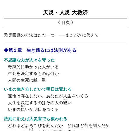
ン
天災・人災 大救済
《 目次 》
天災回避の方法はただ一つ ──まえがきに代えて
◆第１章 生き残るには法則がある
不思議な力が人々を守った
奇跡的に助かった人がいる
生死を決定するものは何か
人間の生死は紙一重
いまの生き方しだいで明日は変わる
運命は存在しない、あなたが人生をつくる
おも
人生を決定するのはその人の
観
い
おも
いまの
観
いが明日をつくる
法則に沿えば大災害でも救われる
どれほどよろこびを刻んだか、どれほど苦を刻んだか
おも