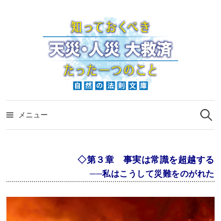
コ
ン
テ
ン
ツ
へ
ス
検
キ
索:
メニュー
ッ
プ
◇第３章 事実は常識を超越する
──私はこうして災難をのがれた